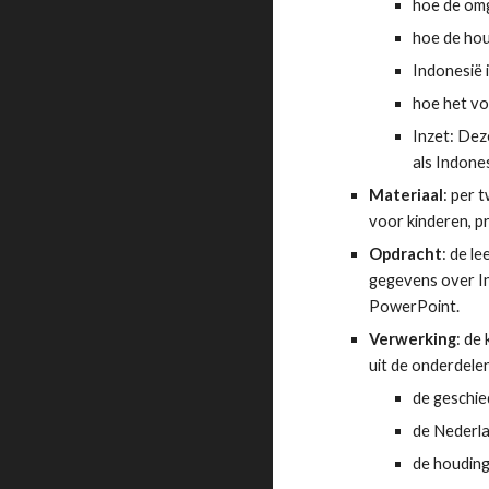
hoe de omg
hoe de hou
Indonesië
hoe het vo
Inzet: Deze
als Indone
Materiaal
: per 
voor kinderen, pr
Opdracht
: de l
gegevens over In
PowerPoint.
Verwerking
: de
uit de onderdele
de geschie
de Nederla
de houding