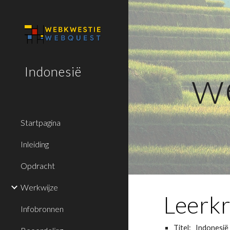
Sk
w
Indonesië
Startpagina
Inleiding
Opdracht
Werkwijze
Leerkr
Infobronnen
Titel:   Indonesië