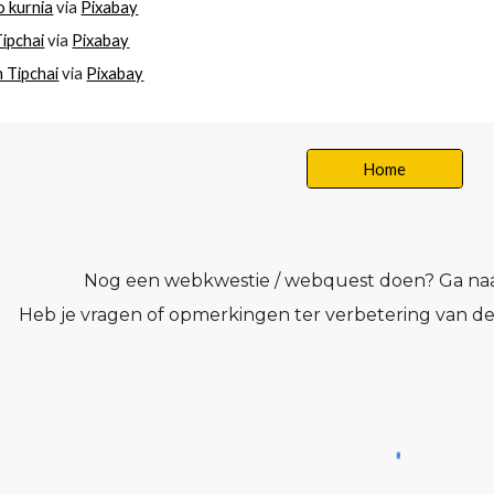
o kurnia
 via 
Pixabay
Tipchai
 via 
Pixabay
n Tipchai
 via 
Pixabay
Home
Nog een webkwestie / webquest doen? Ga na
Heb je vragen o
f
opmerkingen ter verbetering van d
e