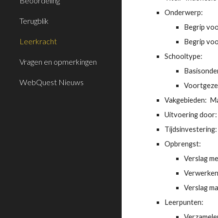
Beoordeling
Onderwerp:
Terugblik
Begrip voor
Leerkracht
Begrip voo
Schooltype:
Vragen en opmerkingen
Basisonder
WebQuest Nieuws
Voortgezet
Vakgebieden:  Ma
Uitvoering door: 
Tijdsinvestering:
Opbrengst:
Verslag me
Verwerken 
Verslag ma
Leerpunten:
Verzamelen