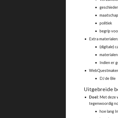
geschieden
maatschapp
politiek
begrip voo
Extra materialen
(digitale) 
materialen
Indien er 
WebQuestmaker
DJ de Bie
Uitgebreide be
Doel
: Met deze 
tegenwoordig nog
hoe lang I