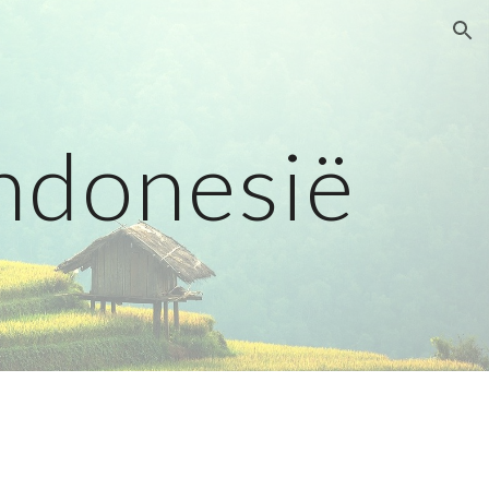
ion
ndonesië