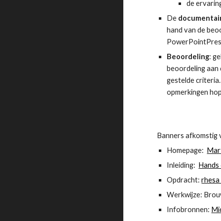
de ervarin
De 
documentair
hand van de beoo
PowerPointPrese
Beoordeling
: g
beoordeling aan 
gestelde criteria
opmerkingen hope
Banners afkomstig 
Homepage:  
Mar
Inleiding:  
Hands 
Opdracht: 
rhesa 
Werkwijze: Brou
Infobronnen: 
Mi