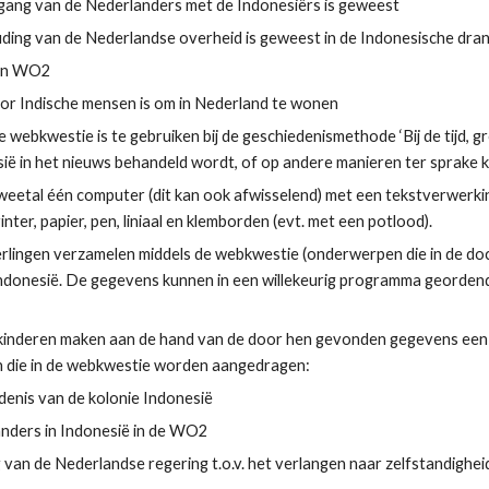
ang van de Nederlanders met de Indonesiërs is geweest
ding van de Nederlandse overheid is geweest in de Indonesische dran
 in WO2
or Indische mensen is om in Nederland te wonen
 webkwestie is te gebruiken bij de geschiedenismethode ‘Bij de tijd, gr
sië in het nieuws behandeld wordt, of op andere manieren ter sprake ko
tweetal één computer (dit kan ook afwisselend) met een tekstverwer
inter, papier, pen, liniaal en klemborden (evt. met een potlood).
eerlingen verzamelen middels de webkwestie (onderwerpen die in de d
donesië. De gegevens kunnen in een willekeurig programma geordend
 kinderen maken aan de hand van de door hen gevonden gegevens een
n die in de webkwestie worden aangedragen:
denis van de kolonie Indonesië
nders in Indonesië in de WO2
 van de Nederlandse regering t.o.v. het verlangen naar zelfstandighei