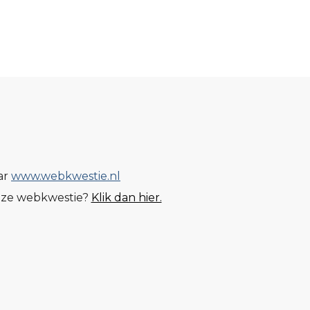
ar
www.webkwestie.nl
ez
e webkwestie
?
Klik dan hier.