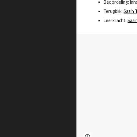
Beoordeling: 
inn
Terugblik: 
Sasin 
Leerkracht: 
Sasi
Page
Report abus