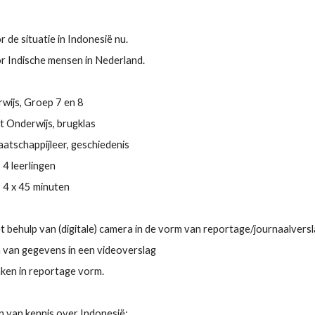
 de situatie in Indonesië nu.
r Indische mensen in Nederland.
wijs, Groep 7 en 8
 Onderwijs, brugklas
atschappijleer, geschiedenis
 4 leerlingen
  4 x 45 minuten
t behulp van (digitale) camera in de vorm van reportage/journaalversl
van gegevens ín een videoverslag
ken in reportage vorm.
 van kennis over Indonesië: