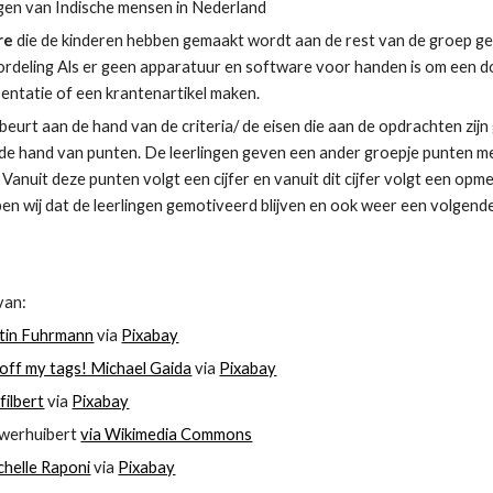
gen van Indische mensen in Nederland
e 
die de kinderen hebben gemaakt wordt aan de rest van de groep g
rdeling Als er geen apparatuur en software voor handen is om een d
ntatie of een krantenartikel maken.
ebeurt aan de hand van de criteria/ de eisen die aan de opdrachten zijn
de hand van punten. De leerlingen geven een ander groepje punten me
. Vanuit deze punten volgt een cijfer en vanuit dit cijfer volgt een o
n wij dat de leerlingen gemotiveerd blijven en ook weer een volgen
van:
tin Fuhrmann
 via 
Pixabay
off my tags! Michael Gaida
 via 
Pixabay
filbert
 via 
Pixabay
werhuibert 
via Wikimedia Commons
chelle Raponi
 via 
Pixabay